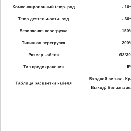
Компенсированный temp. ряд
- 10
Temp деятельности. ряд
- 30
Безопасная перегрузка
150%
Типичная перегрузка
200%
Размер кабеля
Ø3*3
Тип предохранения
I
Входной сигнал: Кра
Таблица расцветки кабеля
Выход: Белизна зел