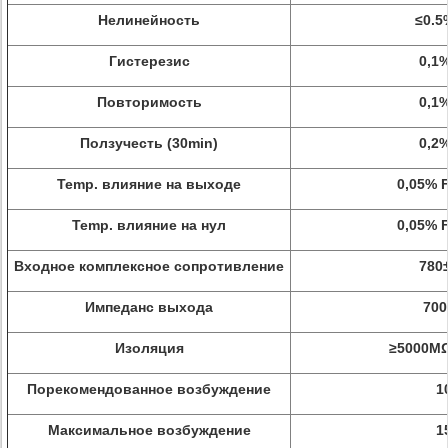
Нелинейность
≤0.5
Гистерезис
0,1%
Повторимость
0,1%
Ползучесть (30min)
0,2%
Temp. влияние на выходе
0,05% F
Temp. влияние на нул
0,05% F
Входное комплексное сопротивление
780
Импеданс выхода
70
Изоляция
≥5000M
Порекомендованное возбуждение
1
Максимальное возбуждение
1