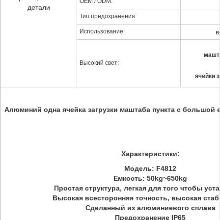
OEM / ODM:
детали
Тип предохранения:
Использование:
в
машта
Высокий свет:
ячейки 
Алюминий одна ячейка загрузки маштаба пункта с большой е
Характеристики:
Модель: F4812
Емкость: 50kg~650kg
Простая структура, легкая для того чтобы ус
Высокая всесторонняя точность, высокая ста
Сделанный из алюминиевого сплава
Предохранение IP65