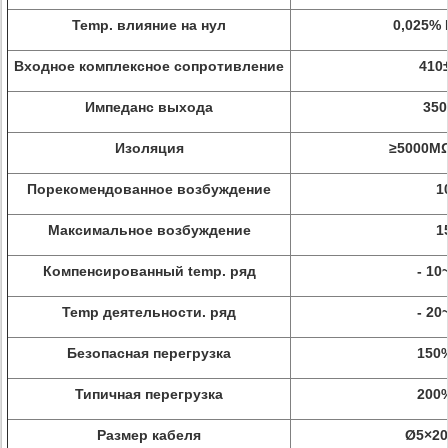
Temp. влияние на нул
0,025% 
Входное комплексное сопротивление
410
Импеданс выхода
35
Изоляция
≥5000M
Порекомендованное возбуждение
1
Максимальное возбуждение
1
Компенсированный temp. ряд
- 10
Temp деятельности. ряд
- 20
Безопасная перегрузка
150%
Типичная перегрузка
200%
Размер кабеля
Ø5×2