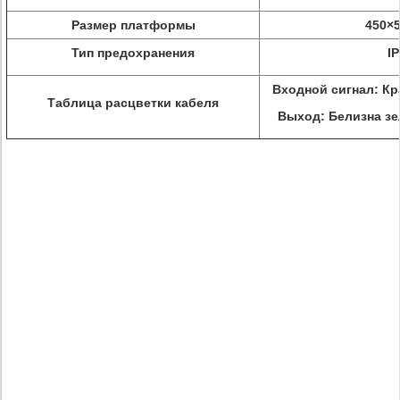
Размер платформы
450×
Тип предохранения
I
Входной сигнал: Кра
Таблица расцветки кабеля
Выход: Белизна зел