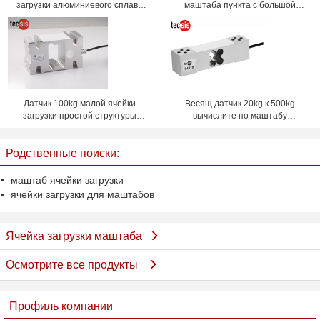
загрузки алюминиевого сплава
маштаба пункта с большой
IP65 микро- для маштабов
емкостью 50kg - 650kg
Датчик 100kg малой ячейки
Весящ датчик 20kg к 500kg
загрузки простой структуры
вычислите по маштабу
одноточечный к 2T
тензометрический датчик ячейки
загрузки водоустойчивый
Родственные поиски:
маштаб ячейки загрузки
ячейки загрузки для маштабов
Ячейка загрузки маштаба
Осмотрите все продукты
Профиль компании